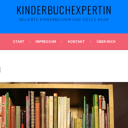
KINDERBUCHEXPERTIN
BELIEBTE KINDERBÜCHER UND VIELES MEHR
START
IMPRESSUM
KONTAKT
ÜBER MICH
1